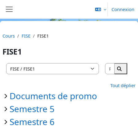
Passer au contenu principal
Connexion
Panneau latéral
Cours
FISE
FISE1
FISE1
Rechercher
Catégories de cours
Recherc
Tout déplier
Documents de promo
Semestre 5
Semestre 6